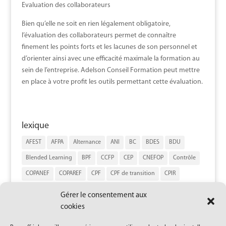
Evaluation des collaborateurs
Bien qu’elle ne soit en rien légalement obligatoire,
l’évaluation des collaborateurs permet de connaître
finement les points forts et les lacunes de son personnel et
d’orienter ainsi avec une efficacité maximale la formation au
sein de l’entreprise. Adelson Conseil Formation peut mettre
en place à votre profit les outils permettant cette évaluation.
lexique
AFEST
AFPA
Alternance
ANI
BC
BDES
BDU
Blended Learning
BPF
CCFP
CEP
CNEFOP
Contrôle
COPANEF
COPAREF
CPF
CPF de transition
CPIR
CPNEFP
CREFOP
CSE
DIRECCTE
Financement
FPSPP
Gérer le consentement aux
Gouvernance
GPEC
Loi du 5 mars 2014
cookies
Loi du 5 septembre 2018
MSAB
OPACIF
OPCA
OPCO