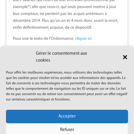
leurs salariés (au cours de leur entretien professionnel par
exemple*) afin que ceux-ci, qui seuls peuvent mettre à jour
leur compteur, ne perdent pas les acquis antérieurs à
décembre 2014. Plus qu’un an et 4 mois donc avant la mort,
enfin définitivement acquise, de ce dispositif.
Pour voir le texte de l’Ordonnance,
cliquer
ici
* On notera, au sujet de l’entretien professionnel, une petite
Gérer le consentement aux
modification apportée par « l’ordonnance coquille » :
cookies
l’échéance logique du 6 mars 2020 pour le bilan de parcours
professionnel est repoussée par le Gouvernement au 31
Pour offrir les meilleures expériences, nous utilisons des technologies telles
décembre 2020. Une largesse affichée, toutefois réduite dans
que les cookies pour stocker et/ou accéder aux informations des appareils. Le
fait de consentir à ces technologies nous permettra de traiter des données
les faits. Les entreprises qui n’ont pas commencé à faire leurs
telles que le comportement de navigation ou les ID uniques sur ce site. Le fait
entretiens professionnels à ce jour auront sans doute bien
de ne pas consentir ou de retirer son consentement peut avoir un effet négatif
du mal du à les programmer d’ici décembre 2020 plutôt que
sur certaines caractéristiques et fonctions.
mars. Mais c’est déjà mieux que rien…
Accepter
Refuser