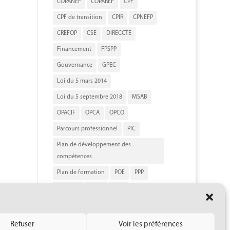
COPANEF
COPAREF
CPF
CPF de transition
CPIR
CPNEFP
CREFOP
CSE
DIRECCTE
Financement
FPSPP
Gouvernance
GPEC
Loi du 5 mars 2014
Loi du 5 septembre 2018
MSAB
OPACIF
OPCA
OPCO
Parcours professionnel
PIC
Plan de développement des
compétences
Plan de formation
POE
PPP
Qualiopi
RNCP
RNQ
Répertoire spécifique
SRC
URSSAF
VAE
Refuser
Voir les préférences