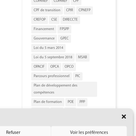
COPANEF
COPAREF
CPF
CPF de transition
CPIR
CPNEFP
CREFOP
CSE
DIRECCTE
Financement
FPSPP
Gouvernance
GPEC
Loi du 5 mars 2014
Loi du 5 septembre 2018
MSAB
OPACIF
OPCA
OPCO
Parcours professionnel
PIC
Plan de développement des
compétences
Plan de formation
POE
PPP
Qualiopi
RNCP
RNQ
Répertoire spécifique
SRC
URSSAF
VAE
Refuser
Voir les préférences