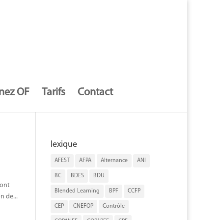
nez OF
Tarifs
Contact
lexique
AFEST
AFPA
Alternance
ANI
BC
BDES
BDU
 ont
Blended Learning
BPF
CCFP
 de...
CEP
CNEFOP
Contrôle